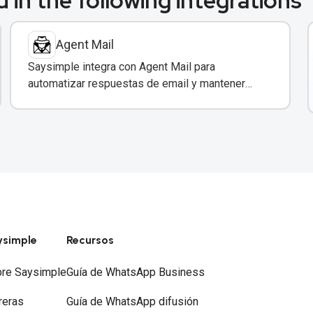
 in the following integrations
Agent Mail
Saysimple integra con Agent Mail para
automatizar respuestas de email y mantener
sincronización entre canales de comunicación.
ysimple
Recursos
re Saysimple
Guía de WhatsApp Business
reras
Guía de WhatsApp difusión