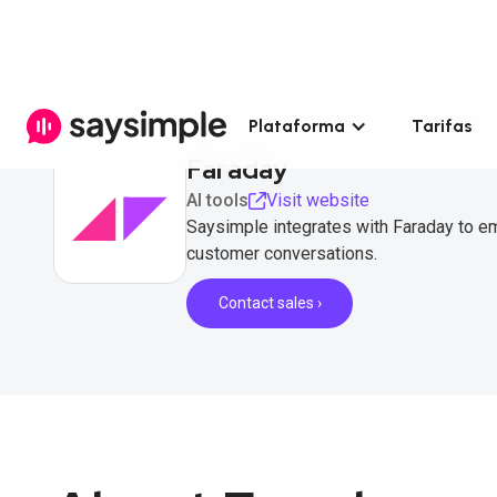
Plataforma
Tarifas
Faraday
AI tools
Visit website
Saysimple integrates with Faraday to 
customer conversations.
Contact sales ›