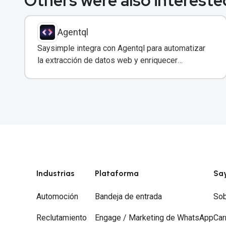
Others were also interested
Agentql
Saysimple integra con Agentql para automatizar
la extracción de datos web y enriquecer
conversaciones de WhatsApp con información
estructurada en tiempo real.
Industrias
Plataforma
Sa
Automoción
Bandeja de entrada
Sob
Reclutamiento
Engage / Marketing de WhatsApp
Car