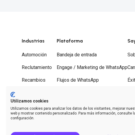
Industrias
Plataforma
Sa
Automoción
Bandeja de entrada
Sob
Reclutamiento
Engage / Marketing de WhatsApp
Car
Recambios
Flujos de WhatsApp
Éxi
Gestorías
Recorridos
Soc
Utilizamos cookies
Desguaces
Desvío de llamadas
Con
Utilizamos cookies para analizar los datos de los visitantes, mejorar nuest
web y mostrar contenido personalizado. Para más información, consulte l
Analíticas
configuración.