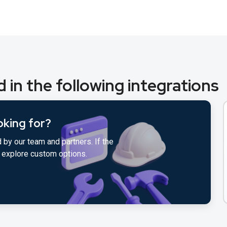
 in the following integrations
oking for?
 by our team and partners. If the
to explore custom options.