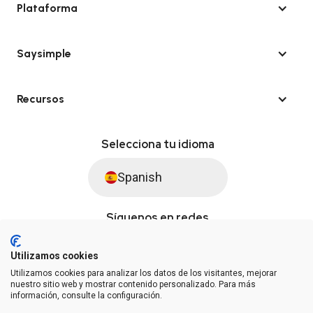
Plataforma
Saysimple
Recursos
Selecciona tu idioma
Spanish
Síguenos en redes
Utilizamos cookies
Utilizamos cookies para analizar los datos de los visitantes, mejorar
© Saysimple S.L. 2026 · Plataforma de automatización de WhatsApp
nuestro sitio web y mostrar contenido personalizado. Para más
información, consulte la configuración.