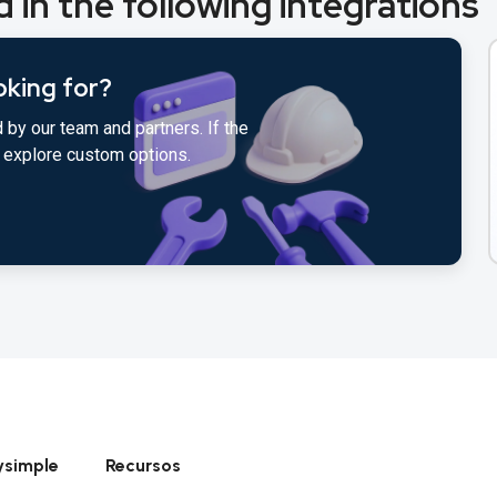
 in the following integrations
oking for?
 by our team and partners. If the
to explore custom options.
ysimple
Recursos