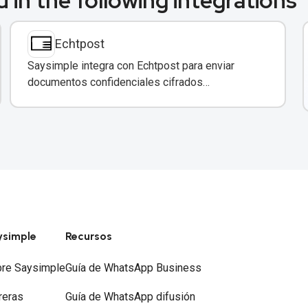
 in the following integrations
Echtpost
Saysimple integra con Echtpost para enviar
documentos confidenciales cifrados
directamente a través de mensajería
empresarial.
ysimple
Recursos
re Saysimple
Guía de WhatsApp Business
reras
Guía de WhatsApp difusión