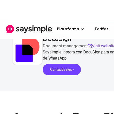
Plataforma
Tarifas
DocuSign
Document management
Visit websit
Saysimple integra con DocuSign para en
de WhatsApp.
Contact sales ›