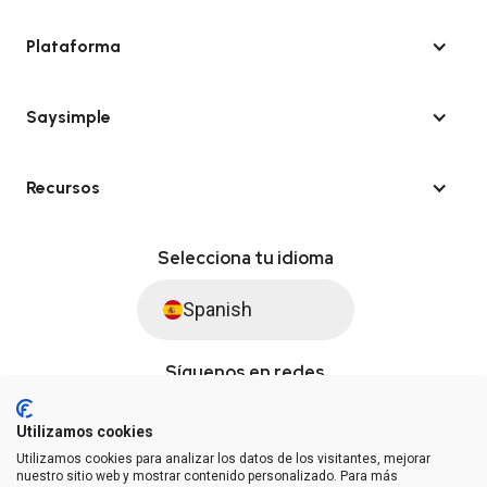
Plataforma
Saysimple
Recursos
Selecciona tu idioma
Spanish
Síguenos en redes
Utilizamos cookies
Utilizamos cookies para analizar los datos de los visitantes, mejorar
© Saysimple S.L. 2026 · Plataforma de automatización de WhatsApp
nuestro sitio web y mostrar contenido personalizado. Para más