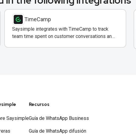
 in the following integrations
TimeCamp
Saysimple integrates with TimeCamp to track
team time spent on customer conversations and
projects directly from your messaging inbox.
ysimple
Recursos
re Saysimple
Guía de WhatsApp Business
reras
Guía de WhatsApp difusión