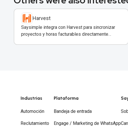
Others were also interested
Harvest
Saysimple integra con Harvest para sincronizar
proyectos y horas facturables directamente
desde conversaciones de WhatsApp.
Industrias
Plataforma
Sa
Automoción
Bandeja de entrada
Sob
Reclutamiento
Engage / Marketing de WhatsApp
Car