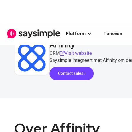
Platform
Tarieven
Affinity
CRM
Visit website
Saysimple integreert met Affinity om d
Contact sales ›
Over Affinity