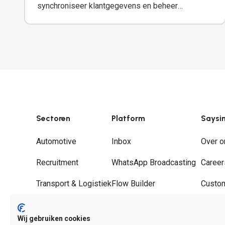
synchroniseer klantgegevens en beheer
vervolgacties rechtstreeks vanuit uw WhatsApp-
inbox.
Sectoren
Platform
Saysi
Automotive
Inbox
Over o
Recruitment
WhatsApp Broadcasting
Career
Transport & Logistiek
Flow Builder
Custo
Groothandel
Journeys
Partne
Wij gebruiken cookies