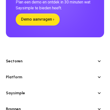
Plan een demo en ontdek in 30 minuten wat
Saysimple te bieden heeft.
Demo aanvragen ›
Sectoren
Platform
Saysimple
Bronnen