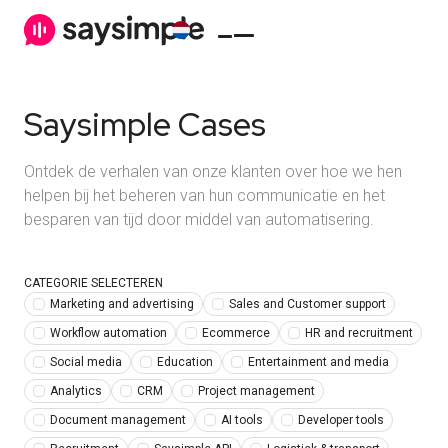
Saysimple Cases
Ontdek de verhalen van onze klanten over hoe we hen
helpen bij het beheren van hun communicatie en het
besparen van tijd door middel van automatisering.
CATEGORIE SELECTEREN
Marketing and advertising
Sales and Customer support
Workflow automation
Ecommerce
HR and recruitment
Social media
Education
Entertainment and media
Analytics
CRM
Project management
Document management
AI tools
Developer tools