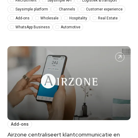
Recruitment
Saysimple API
Logistiek & transport
Saysimple platform
Channels
Customer experience
Add-ons
Wholesale
Hospitality
Real Estate
WhatsApp Business
Automotive
Add-ons
Airzone centraliseert klantcommunicatie en