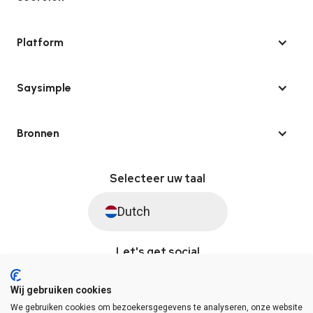
Platform
Saysimple
Bronnen
Selecteer uw taal
Dutch
Let's get social
Wij gebruiken cookies
We gebruiken cookies om bezoekersgegevens te analyseren, onze website
© Saysimple 2026 · WhatsApp Automation Platform