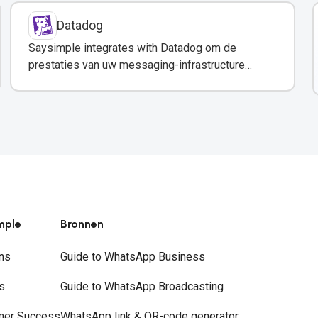
Datadog
Saysimple integrates with Datadog om de
prestaties van uw messaging-infrastructure
real-time te monitoren.
mple
Bronnen
ns
Guide to WhatsApp Business
s
Guide to WhatsApp Broadcasting
mer Success
WhatsApp link & QR-code generator