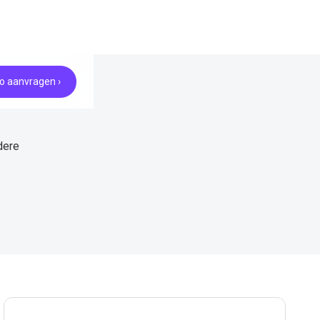
 aanvragen ›
dere