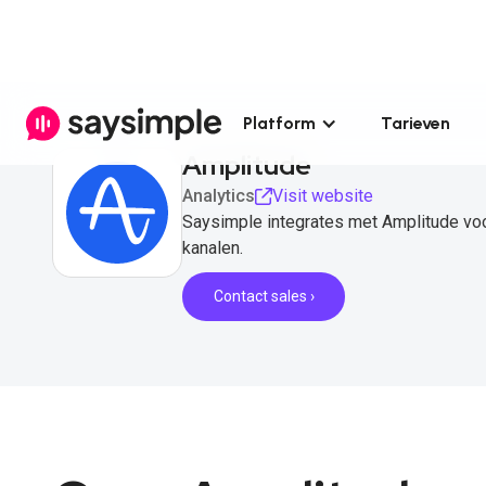
Platform
Tarieven
Amplitude
Analytics
Visit website
Saysimple integrates met Amplitude voo
kanalen.
Contact sales ›