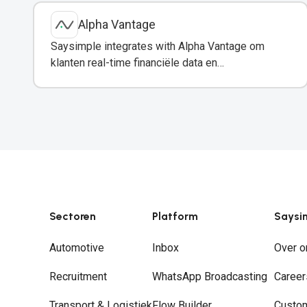
Alpha Vantage
Saysimple integrates with Alpha Vantage om
klanten real-time financiële data en
marktanalyses via WhatsApp te verstrekken.
Sectoren
Platform
Saysi
Automotive
Inbox
Over o
Recruitment
WhatsApp Broadcasting
Career
Transport & Logistiek
Flow Builder
Custo