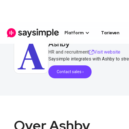
Platform
Tarieven
Ashby
HR and recruitment
Visit website
Saysimple integrates with Ashby to str
Contact sales ›
Over Ashby