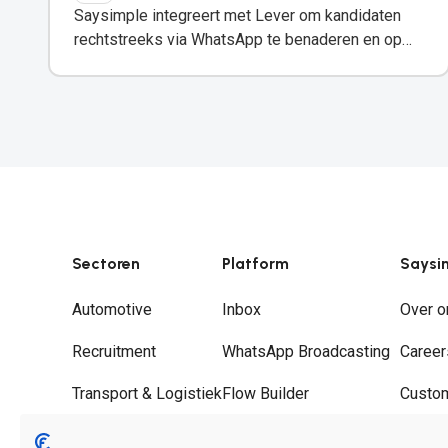
Saysimple integreert met Lever om kandidaten
rechtstreeks via WhatsApp te benaderen en op
de hoogte te houden.
Sectoren
Platform
Saysi
Automotive
Inbox
Over o
Recruitment
WhatsApp Broadcasting
Career
Transport & Logistiek
Flow Builder
Custo
Groothandel
Journeys
Partne