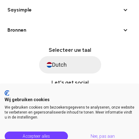
Saysimple
Bronnen
Selecteer uw taal
Dutch
Let's get social
Wij gebruiken cookies
We gebruiken cookies om bezoekersgegevens te analyseren, onze website
© Saysimple 2026 · WhatsApp Automation Platform
te verbeteren en gepersonaliseerde inhoud te tonen. Meer informatie vindt
u in de instellingen.
Algemene voorwaarden
DPA
Privacy statement
Platformstatus
Help Center
Accepteer alles
Nee, pas aan
Release Notes