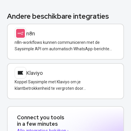
Andere beschikbare integraties
n8n
n8n-workflows kunnen communiceren met de
Saysimple API om automatisch WhatsApp-berichten
te triggeren en te versturen op basis van vooraf
ingestelde voorwaarden of gebeurtenissen. Zo wordt
communicatie gestroomlijnd zonder handmatige
Klaviyo
acties.
Koppel Saysimple met Klaviyo om je
klantbetrokkenheid te vergroten door
WhatsApp‑berichten toe te voegen aan je e‑mail- en
sms‑flows binnen één uniform platform.
Connect you tools
in a few minutes
Alle integraties bekijken ›