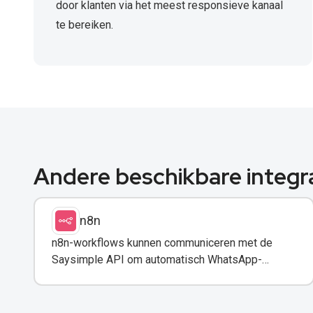
door klanten via het meest responsieve kanaal
te bereiken.
Andere beschikbare integr
n8n
n8n-workflows kunnen communiceren met de
Saysimple API om automatisch WhatsApp-
berichten te triggeren en te versturen op basis
van vooraf ingestelde voorwaarden of
gebeurtenissen. Zo wordt communicatie