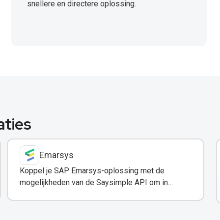
snellere en directere oplossing.
aties
Emarsys
Koppel je SAP Emarsys-oplossing met de
mogelijkheden van de Saysimple API om in
contact te komen met je doelgroep via
WhatsApp.