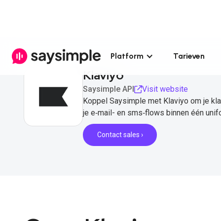
Platform
Tarieven
Klaviyo
Saysimple API
Visit website
Koppel Saysimple met Klaviyo om je kla
je e‑mail- en sms‑flows binnen één unif
Contact sales ›