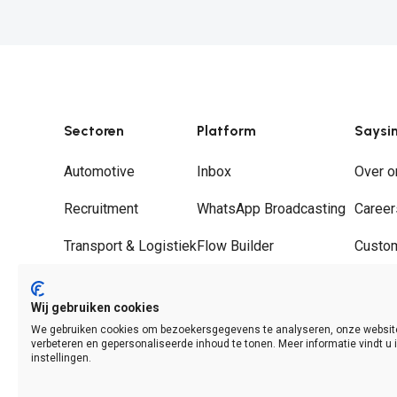
gestroomlijnd zonder handmatige acties.
Sectoren
Platform
Saysi
Automotive
Inbox
Over o
Recruitment
WhatsApp Broadcasting
Career
Transport & Logistiek
Flow Builder
Custo
Groothandel
Journeys
Partne
Wij gebruiken cookies
Hospitality
WhatsApp Call Deflection
Contac
We gebruiken cookies om bezoekersgegevens te analyseren, onze websit
verbeteren en gepersonaliseerde inhoud te tonen. Meer informatie vindt u 
Analytics & Insights
instellingen.