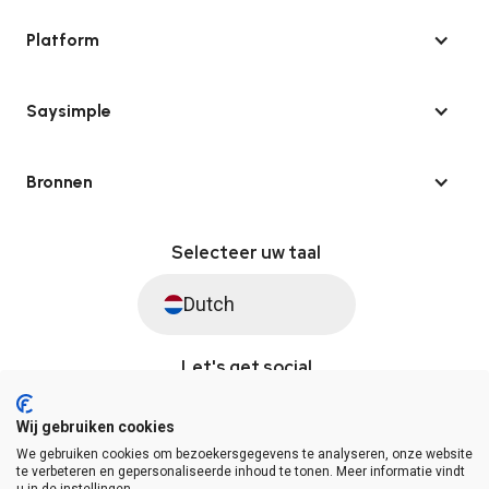
Platform
Saysimple
Bronnen
Selecteer uw taal
Dutch
Let's get social
Wij gebruiken cookies
We gebruiken cookies om bezoekersgegevens te analyseren, onze website
© Saysimple 2026 · WhatsApp Automation Platform
te verbeteren en gepersonaliseerde inhoud te tonen. Meer informatie vindt