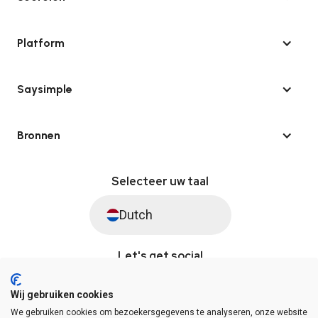
Platform
Saysimple
Bronnen
Selecteer uw taal
Dutch
Let's get social
Wij gebruiken cookies
We gebruiken cookies om bezoekersgegevens te analyseren, onze website
© Saysimple 2026 · WhatsApp Automation Platform