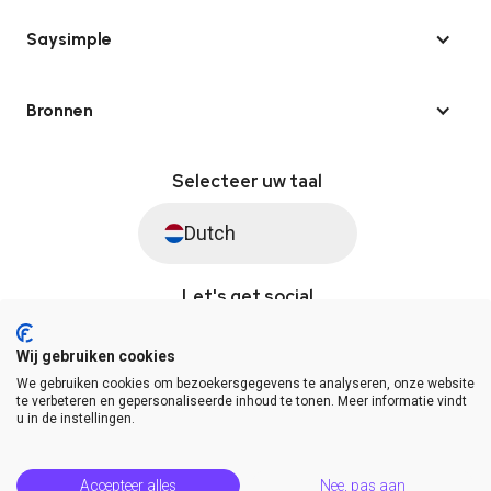
Saysimple
Bronnen
Selecteer uw taal
Dutch
Let's get social
Wij gebruiken cookies
We gebruiken cookies om bezoekersgegevens te analyseren, onze website
© Saysimple 2026 · WhatsApp Automation Platform
te verbeteren en gepersonaliseerde inhoud te tonen. Meer informatie vindt
u in de instellingen.
Algemene voorwaarden
DPA
Privacy statement
Platformstatus
Help Center
Accepteer alles
Nee, pas aan
Release Notes