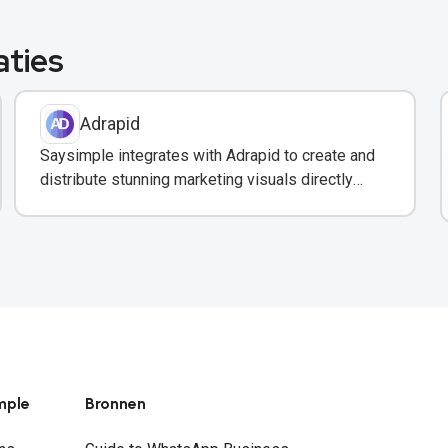
aties
Adrapid
Saysimple integrates with Adrapid to create and
distribute stunning marketing visuals directly
through WhatsApp campaigns.
mple
Bronnen