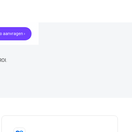
 aanvragen ›
ROI.