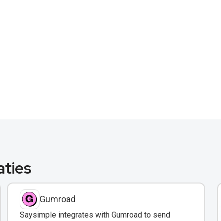
aties
Gumroad
Saysimple integrates with Gumroad to send