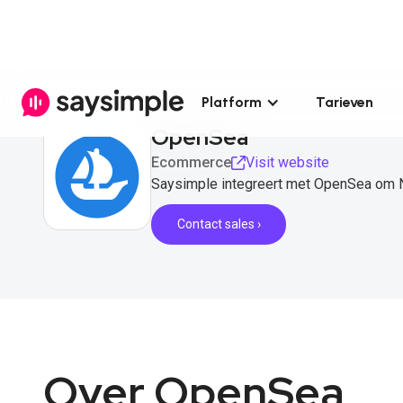
Platform
Tarieven
OpenSea
Ecommerce
Visit website
Saysimple integreert met OpenSea om N
Contact sales ›
Over OpenSea