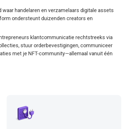
d waar handelaren en verzamelaars digitale assets
atform ondersteunt duizenden creators en
trepreneurs klantcommunicatie rechtstreeks via
llecties, stuur orderbevestigingen, communiceer
elaties met je NFT-community—allemaal vanuit één