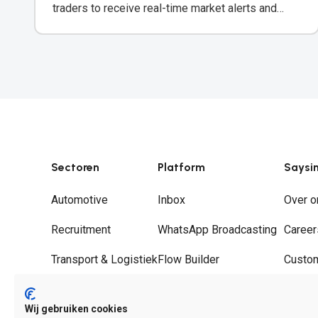
traders to receive real-time market alerts and
trading confirmations via WhatsApp.
Sectoren
Platform
Saysi
Automotive
Inbox
Over o
Recruitment
WhatsApp Broadcasting
Career
Transport & Logistiek
Flow Builder
Custo
Groothandel
Journeys
Partne
Wij gebruiken cookies