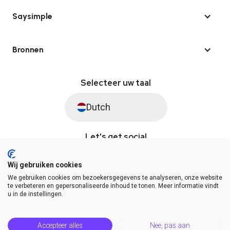
Saysimple
Bronnen
Selecteer uw taal
Dutch
Let's get social
Wij gebruiken cookies
We gebruiken cookies om bezoekersgegevens te analyseren, onze website
© Saysimple 2026 · WhatsApp Automation Platform
te verbeteren en gepersonaliseerde inhoud te tonen. Meer informatie vindt
u in de instellingen.
Algemene voorwaarden
DPA
Privacy statement
Platformstatus
Help Center
Accepteer alles
Nee, pas aan
Release Notes