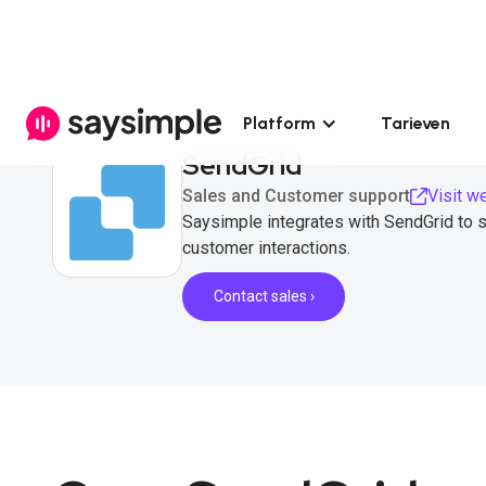
Platform
Tarieven
SendGrid
Sales and Customer support
Visit w
Saysimple integrates with SendGrid to 
customer interactions.
Contact sales ›