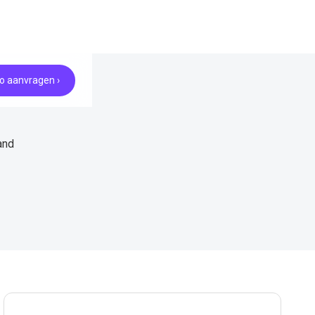
 aanvragen ›
and