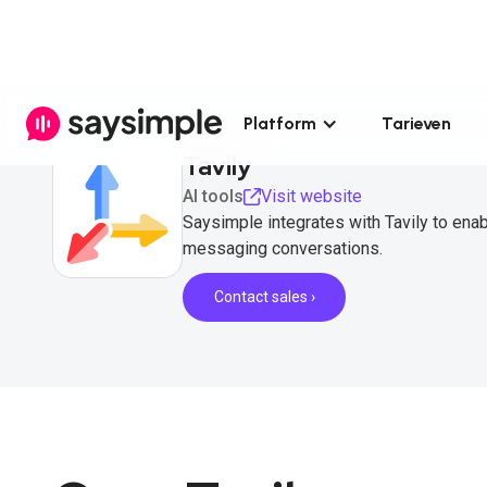
Platform
Tarieven
Tavily
AI tools
Visit website
Saysimple integrates with Tavily to enab
messaging conversations.
Contact sales ›