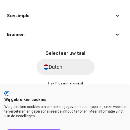
Saysimple
Bronnen
Selecteer uw taal
Dutch
Let's get social
Wij gebruiken cookies
We gebruiken cookies om bezoekersgegevens te analyseren, onze website
© Saysimple 2026 · WhatsApp Automation Platform
te verbeteren en gepersonaliseerde inhoud te tonen. Meer informatie vindt
u in de instellingen.
Algemene voorwaarden
DPA
Privacy statement
Platformstatus
Help Center