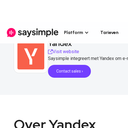
Platform
Tarieven
Yandex
Visit website
Saysimple integreert met Yandex om e-
Contact sales ›
Over Yandex