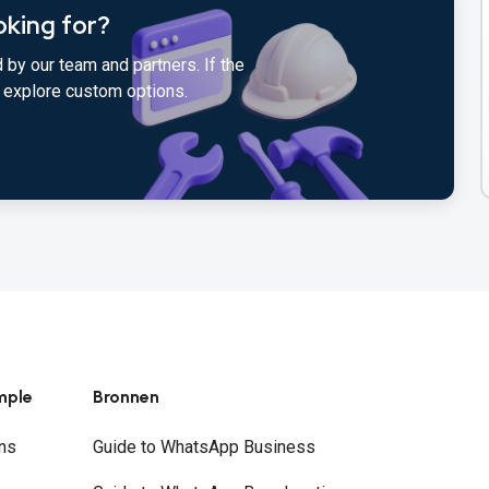
oking for?
 by our team and partners. If the
to explore custom options.
mple
Bronnen
ns
Guide to WhatsApp Business