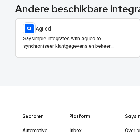
Andere beschikbare integr
Agiled
Saysimple integrates with Agiled to
synchroniseer klantgegevens en beheer
vervolgacties rechtstreeks vanuit uw WhatsApp-
inbox.
Sectoren
Platform
Saysi
Automotive
Inbox
Over o