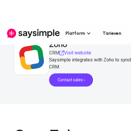
Platform
Tarieven
Zoho
CRM
Visit website
Saysimple integrates with Zoho to syn
CRM.
Contact sales ›