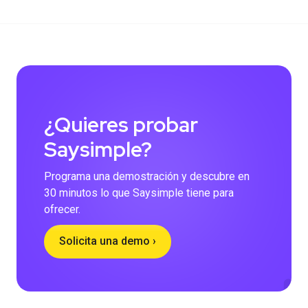
¿Quieres probar
Saysimple?
Programa una demostración y descubre en
30 minutos lo que Saysimple tiene para
ofrecer.
Solicita una demo ›