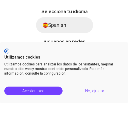
Selecciona tu idioma
Spanish
Síguenos en redes
Utilizamos cookies
Utilizamos cookies para analizar los datos de los visitantes, mejorar
© Saysimple S.L. 2026 · Plataforma de automatización de WhatsApp
nuestro sitio web y mostrar contenido personalizado. Para más
información, consulte la configuración.
Términos y condiciones
DPA
Privacidad
Estatus de la plataforma
Aceptar todo
No, ajustar
Centro de soporte
Notas de la versión