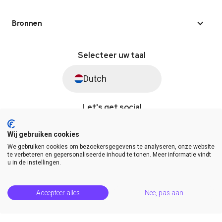
Bronnen
Selecteer uw taal
Dutch
Let's get social
Wij gebruiken cookies
We gebruiken cookies om bezoekersgegevens te analyseren, onze website
© Saysimple 2026 · WhatsApp Automation Platform
te verbeteren en gepersonaliseerde inhoud te tonen. Meer informatie vindt
u in de instellingen.
Algemene voorwaarden
DPA
Privacy statement
Platformstatus
Help Center
Accepteer alles
Nee, pas aan
Release Notes