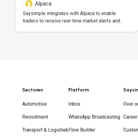
Alpaca
Saysimple integrates with Alpaca to enable
traders to receive real-time market alerts and
trading confirmations via WhatsApp.
Sectoren
Platform
Saysi
Automotive
Inbox
Over o
Recruitment
WhatsApp Broadcasting
Career
Transport & Logistiek
Flow Builder
Custo