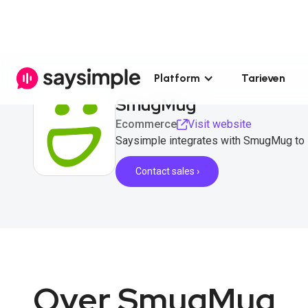
Platform
Tarieven
SmugMug
Ecommerce
Visit website
Saysimple integrates with SmugMug to s
Contact sales ›
Over SmugMug