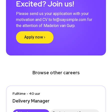
Excited? Join us!
Please send us your application with your
motivation and CV to hr@saysimple.com for
the attention of Madelon van Gurp.
Apply now ›
Browse other careers
Fulltime - 40 uur
Delivery Manager