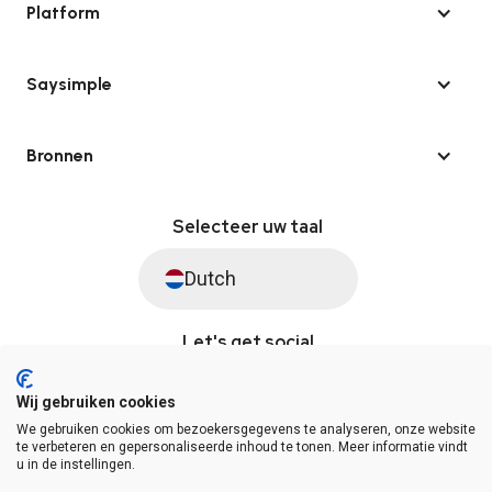
Platform
Saysimple
Bronnen
Selecteer uw taal
Dutch
Let's get social
Wij gebruiken cookies
We gebruiken cookies om bezoekersgegevens te analyseren, onze website
© Saysimple 2026 · WhatsApp Automation Platform
te verbeteren en gepersonaliseerde inhoud te tonen. Meer informatie vindt
u in de instellingen.