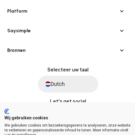
Platform
Saysimple
Bronnen
Selecteer uw taal
Dutch
Let's get social
Wij gebruiken cookies
We gebruiken cookies om bezoekersgegevens te analyseren, onze website
© Saysimple 2026 · WhatsApp Automation Platform
te verbeteren en gepersonaliseerde inhoud te tonen. Meer informatie vindt