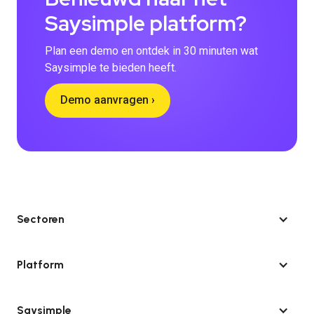
Saysimple platform?
Plan een demo en ontdek in 30 minuten wat
Saysimple te bieden heeft.
Demo aanvragen ›
Sectoren
Platform
Saysimple