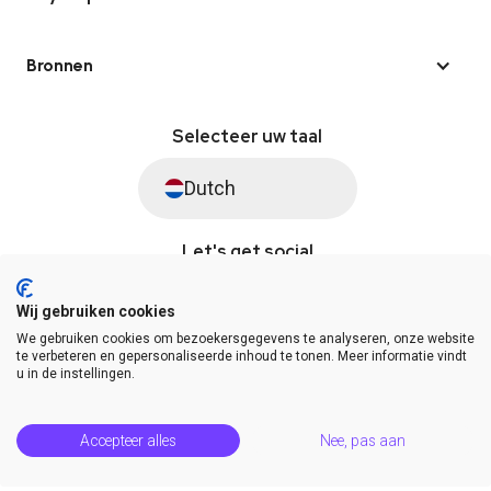
Bronnen
Selecteer uw taal
Dutch
Let's get social
Wij gebruiken cookies
We gebruiken cookies om bezoekersgegevens te analyseren, onze website
© Saysimple 2026 · WhatsApp Automation Platform
te verbeteren en gepersonaliseerde inhoud te tonen. Meer informatie vindt
u in de instellingen.
Algemene voorwaarden
DPA
Privacy statement
Platformstatus
Help Center
Accepteer alles
Nee, pas aan
Release Notes