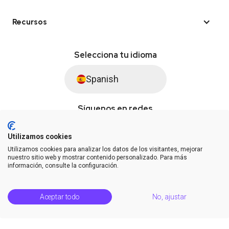
Recursos
Selecciona tu idioma
Spanish
Síguenos en redes
Utilizamos cookies
Utilizamos cookies para analizar los datos de los visitantes, mejorar
© Saysimple S.L. 2026 · Plataforma de automatización de WhatsApp
nuestro sitio web y mostrar contenido personalizado. Para más
información, consulte la configuración.
Términos y condiciones
DPA
Privacidad
Estatus de la plataforma
Aceptar todo
No, ajustar
Centro de soporte
Notas de la versión