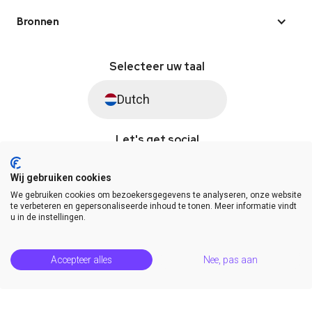
Bronnen
Selecteer uw taal
Dutch
Let's get social
Wij gebruiken cookies
We gebruiken cookies om bezoekersgegevens te analyseren, onze website
© Saysimple 2026 · WhatsApp Automation Platform
te verbeteren en gepersonaliseerde inhoud te tonen. Meer informatie vindt
u in de instellingen.
Algemene voorwaarden
DPA
Privacy statement
Platformstatus
Help Center
Accepteer alles
Nee, pas aan
Release Notes