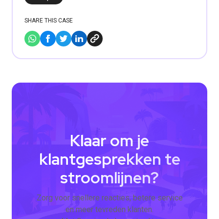
SHARE THIS CASE
Klaar om je
klantgesprekken te
stroomlijnen?
Zorg voor snellere reacties, betere service
en meer tevreden klanten.