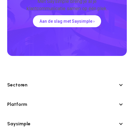
Met Saysimple breng je al je
klantcommunicatie samen op één plek.
Aan de slag met Saysimple ›
Sectoren
Platform
Saysimple