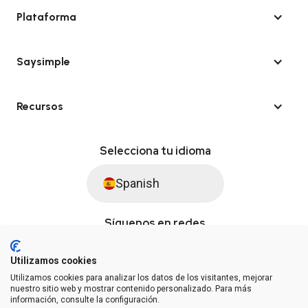
Plataforma
Saysimple
Recursos
Selecciona tu idioma
Spanish
Síguenos en redes
Utilizamos cookies
Utilizamos cookies para analizar los datos de los visitantes, mejorar
© Saysimple S.L. 2026 · Plataforma de automatización de WhatsApp
nuestro sitio web y mostrar contenido personalizado. Para más
información, consulte la configuración.