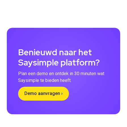
Benieuwd naar het
Saysimple platform?
Plan een demo en ontdek in 30 minuten wat
Saysimple te bieden heeft.
Demo aanvragen ›