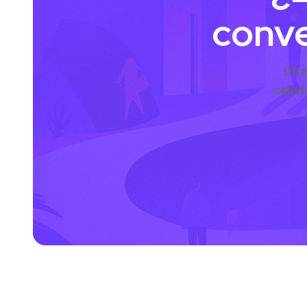
conve
Ofre
satis