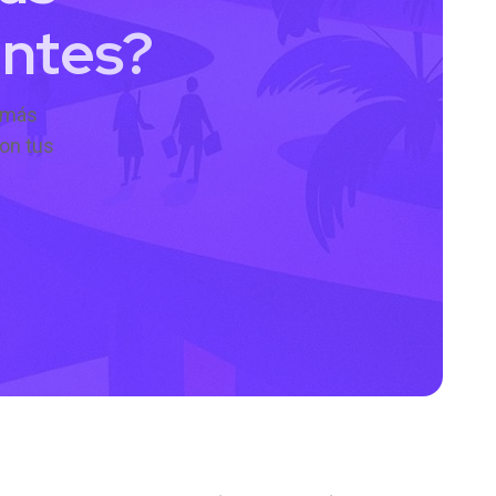
entes?
s más
on tus